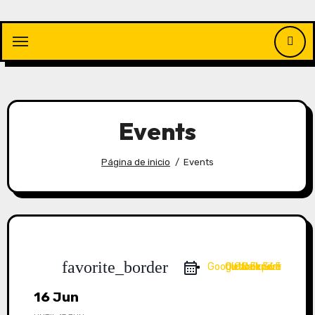
Saltar
al
contenido
Events
Página de inicio
Events
favorite_border
Google Calendar
Outlook 365
Outlook Live
iCal Export
16 Jun