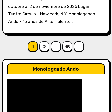
octubre al 2 de noviembre de 2025 Lugar:
Teatro Círculo – New York, N.Y. Monologando
Ando – 15 años de Arte, Talento…
Paginación
1
2
…
15
de
entradas
Monologando Ando