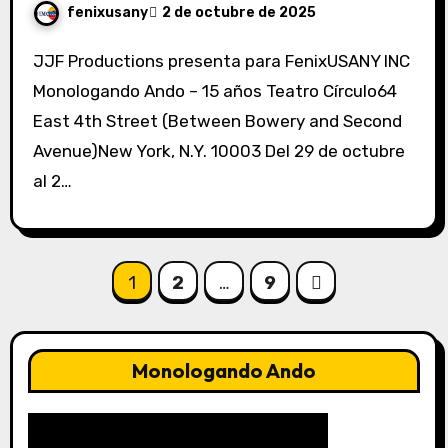
fenixusany
2 de octubre de 2025
JJF Productions presenta para FenixUSANY INC
Monologando Ando – 15 años Teatro Círculo64
East 4th Street (Between Bowery and Second
Avenue)New York, N.Y. 10003 Del 29 de octubre
al 2…
Paginación
1
2
…
9
de
entradas
Monologando Ando