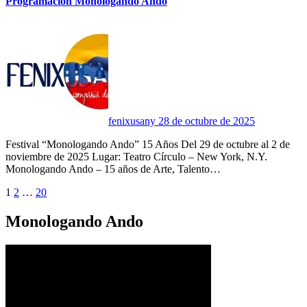
Programación Monologando Ando
fenixusany
28 de octubre de 2025
Festival “Monologando Ando” 15 Años Del 29 de octubre al 2 de
noviembre de 2025 Lugar: Teatro Círculo – New York, N.Y.
Monologando Ando – 15 años de Arte, Talento…
Paginación
1
2
…
20
de
Monologando Ando
entradas