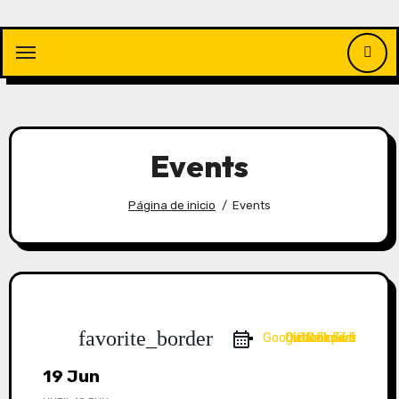
Saltar
al
contenido
Events
Página de inicio
Events
favorite_border
Google Calendar
Outlook 365
Outlook Live
iCal Export
19 Jun