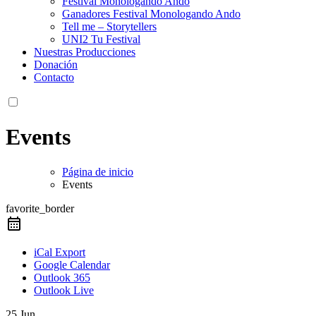
Festival Monologando Ando
Ganadores Festival Monologando Ando
Tell me – Storytellers
UNI2 Tu Festival
Nuestras Producciones
Donación
Contacto
Events
Página de inicio
Events
favorite_border
iCal Export
Google Calendar
Outlook 365
Outlook Live
25 Jun