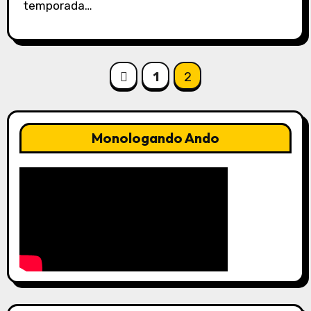
temporada…
Paginación
1
2
de
entradas
Monologando Ando