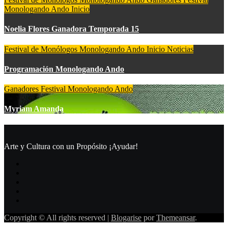
Monologando Ando
Inicio
Noelia Flores Ganadora Temporada 15
Festival de Monólogos Monologando Ando
Inicio
Noticias
Programación Monologando Ando
Ganadores Festival Monologando Ando
Myriam Amanda
Arte y Cultura con un Propósito ¡Ayudar!
Copyright © All rights reserved
|
Blogarise
por
Themeansar
.