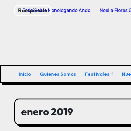
Saltar
Rompiendo
Todo Sobre Monologando Ando
Noelia Flores
al
contenido
Inicio
Quienes Somos
Festivales
Nue
enero 2019