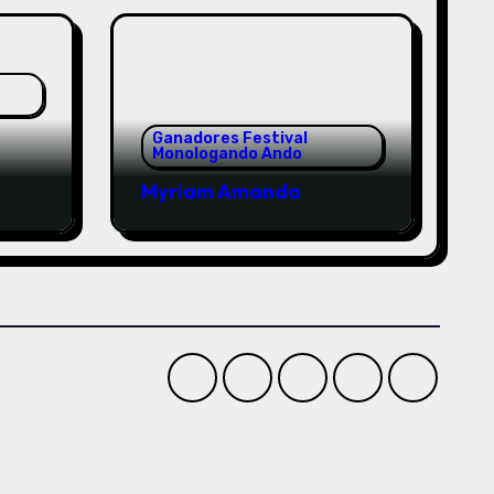
Ganadores Festival
Monologando Ando
Myriam Amanda