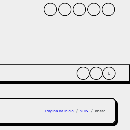
do
Myriam Amanda
Participantes MONOLOGANDO AN
Página de inicio
2019
enero