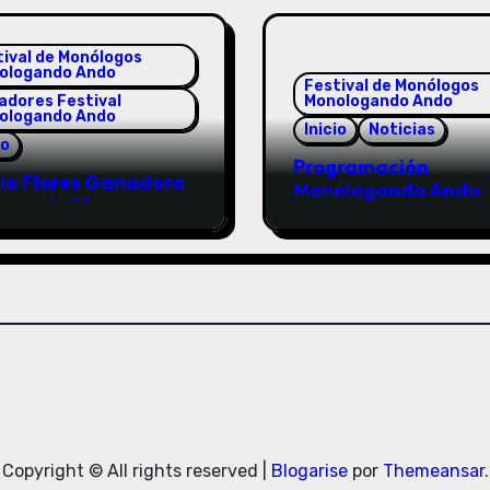
tival de Monólogos
ologando Ando
Festival de Monólogos
adores Festival
Monologando Ando
ologando Ando
Inicio
Noticias
io
Programación
ia Flores Ganadora
Monologando Ando
porada 15
Copyright © All rights reserved
|
Blogarise
por
Themeansar
.