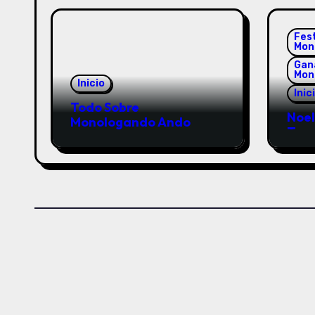
Fes
Mon
Gan
Mon
Inicio
Inic
Todo Sobre
Noel
Monologando Ando
Tem