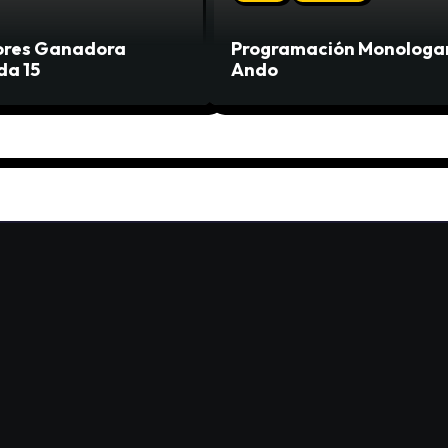
lores Ganadora
Programación Monologa
a 15
Ando