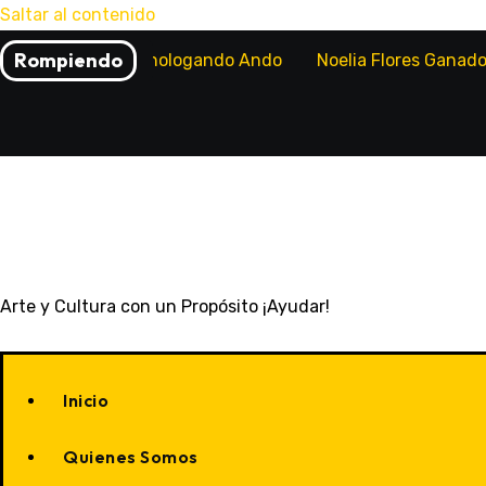
Saltar al contenido
Rompiendo
Todo Sobre Monologando Ando
Noelia Flores Ganad
Arte y Cultura con un Propósito ¡Ayudar!
Inicio
Quienes Somos