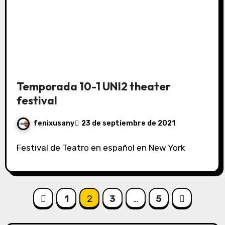
Temporada 10-1 UNI2 theater
festival
fenixusany
23 de septiembre de 2021
Festival de Teatro en español en New York
Paginación
1
2
3
…
5
de