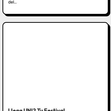
del…
Llega UNI2 Tu Festival